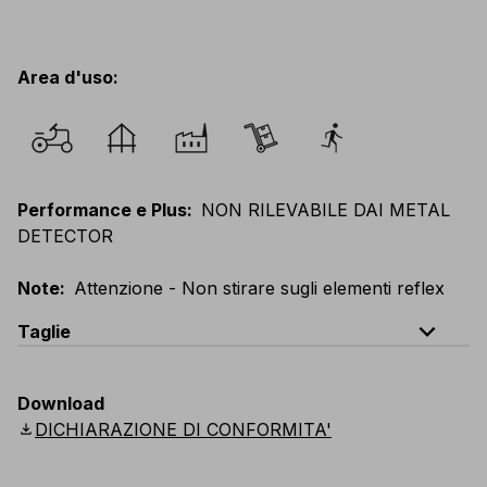
Area d'uso
:
Performance e Plus
:
NON RILEVABILE DAI METAL
DETECTOR
Note
:
Attenzione - Non stirare sugli elementi reflex
expand_less
Taglie
EU
:
XXS
-
6XL
E
:
3XS
-
5XL
F
:
XXS
-
6XL
Download
D
:
XXS
-
6XL
Scandinavian
:
XXS
-
6XL
download
DICHIARAZIONE DI CONFORMITA'
UK
:
XXS
-
6XL
US
:
XXS
-
6XL