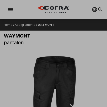
menu
Home
/
Abbigliamento
/
WAYMONT
WAYMONT
pantaloni