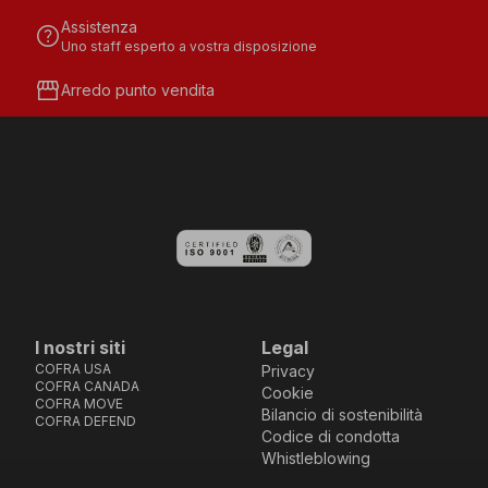
Assistenza
help
Uno staff esperto a vostra disposizione
storefront
Arredo punto vendita
I nostri siti
Legal
COFRA USA
Privacy
COFRA CANADA
Cookie
COFRA MOVE
Bilancio di sostenibilità
COFRA DEFEND
Codice di condotta
Whistleblowing