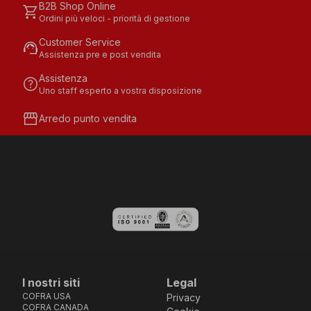
B2B Shop Online
shopping_cart
Ordini più veloci - priorità di gestione
Customer Service
support_agent
Assistenza pre e post vendita
Assistenza
help
Uno staff esperto a vostra disposizione
storefront
Arredo punto vendita
I nostri siti
Legal
COFRA USA
Privacy
COFRA CANADA