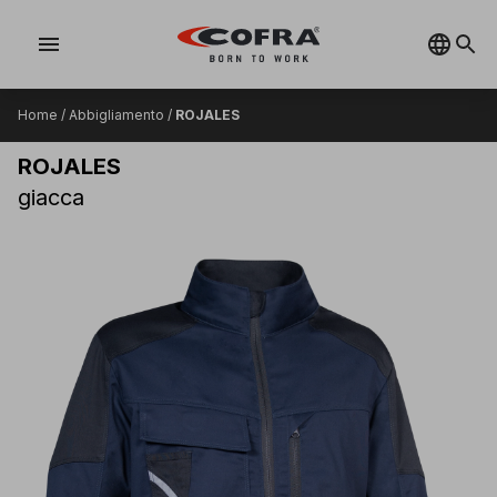
menu
Home
/
Abbigliamento
/
ROJALES
ROJALES
giacca