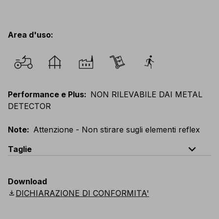
Area d'uso
:
Performance e Plus
:
NON RILEVABILE DAI METAL
DETECTOR
Note
:
Attenzione - Non stirare sugli elementi reflex
expand_less
Taglie
EU
:
XS
-
5XL
E
:
XXS
-
4XL
F
:
XS
-
5XL
Download
UK
:
XS
-
5XL
US
:
XS
-
5XL
Scandinavian
:
XS
-
5XL
download
DICHIARAZIONE DI CONFORMITA'