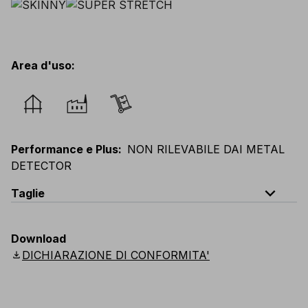
Area d'uso
:
Performance e Plus
:
NON RILEVABILE DAI METAL
DETECTOR
expand_less
Taglie
EU
:
44
-
64
E
:
38
-
58
F
:
38
-
58
D
:
44
-
64
Download
Scandinavian
:
C44
-
C64
UK
:
30
-
46
US
:
30
-
46
download
DICHIARAZIONE DI CONFORMITA'