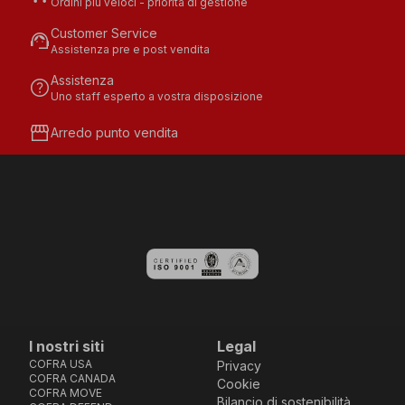
Ordini più veloci - priorità di gestione
Customer Service
support_agent
Assistenza pre e post vendita
Assistenza
help
Uno staff esperto a vostra disposizione
storefront
Arredo punto vendita
I nostri siti
Legal
COFRA USA
Privacy
COFRA CANADA
Cookie
COFRA MOVE
Bilancio di sostenibilità