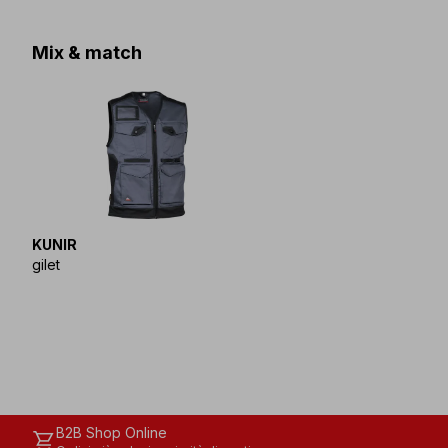
Mix & match
KUNIR
gilet
B2B Shop Online
shopping_cart