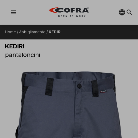
menu
Home
/
Abbigliamento
/
KEDIRI
KEDIRI
pantaloncini