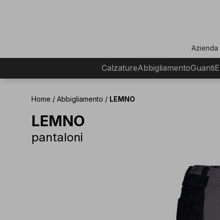
ar
Azienda
Calzature
Abbigliamento
Guanti
E
Home
/
Abbigliamento
/
LEMNO
LEMNO
pantaloni