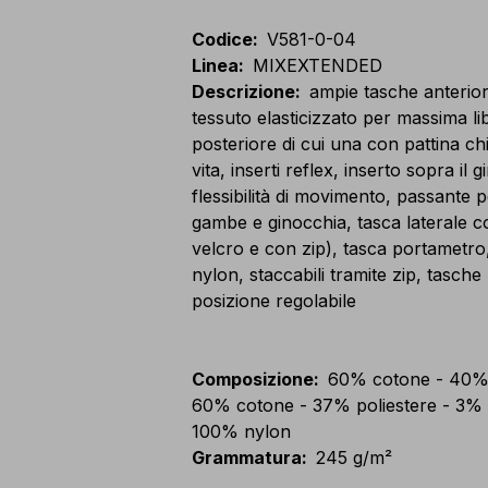
Codice
:
V581-0-04
Linea
:
MIXEXTENDED
Descrizione
:
ampie tasche anteriori
tessuto elasticizzato per massima l
posteriore di cui una con pattina ch
vita, inserti reflex, inserto sopra il
flessibilità di movimento, passante 
gambe e ginocchia, tasca laterale 
velcro e con zip), tasca portametro,
nylon, staccabili tramite zip, tasch
posizione regolabile
Composizione
:
60% cotone - 40% p
60% cotone - 37% poliestere - 3% el
100% nylon
Grammatura
:
245 g/m²