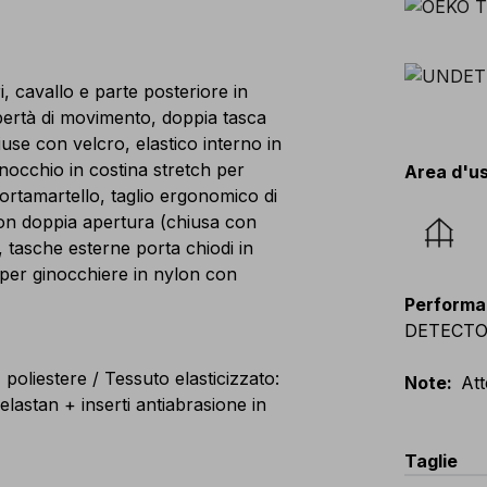
, cavallo e parte posteriore in
ibertà di movimento, doppia tasca
iuse con velcro, elastico interno in
 ginocchio in costina stretch per
Area d'u
portamartello, taglio ergonomico di
con doppia apertura (chiusa con
 tasche esterne porta chiodi in
e per ginocchiere in nylon con
Performa
DETECTOR, 
oliestere / Tessuto elasticizzato:
Note
:
Att
astan + inserti antiabrasione in
Taglie