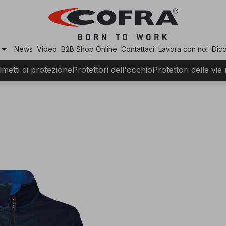
row_drop_down
News
Video
B2B Shop Online
Contattaci
Lavora con noi
Dico
lmetti di protezione
Protettori dell'occhio
Protettori delle vie