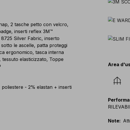
nap, 2 tasche petto con velcro,
badge, inserti reflex 3M™
8725 Silver Fabric, inserto
sotto le ascelle, patta proteggi
nica ergonomico, tasca interna
 tessuto elasticizzato, Toppe
Area d'u
®
oliestere - 2% elastan + inserti
Performa
RILEVABIL
Note
:
Att