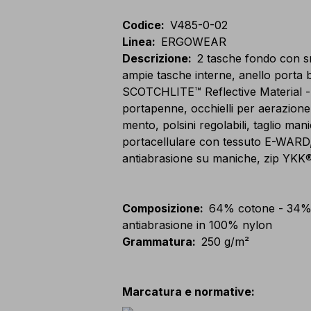
Codice
:
V485-0-02
Linea
:
ERGOWEAR
Descrizione
:
2 tasche fondo con s
ampie tasche interne, anello porta 
SCOTCHLITE™ Reflective Material - 
portapenne, occhielli per aerazione 
mento, polsini regolabili, taglio ma
portacellulare con tessuto E-WARD,
antiabrasione su maniche, zip YKK
Composizione
:
64% cotone - 34% p
antiabrasione in 100% nylon
Grammatura
:
250 g/m²
Marcatura e normative
: