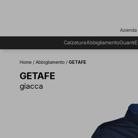
ar
Azienda
Calzature
Abbigliamento
Guanti
E
Home
/
Abbigliamento
/
GETAFE
GETAFE
giacca